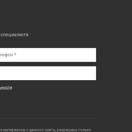
 специалиста
ьности
е материалов с данного сайта, разрешена только