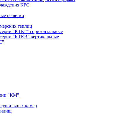
хлаждения КРС
ные решетки
мерских теплиц
 серии "КТКГ" горизонтальные
 серии "КТКВ" вертикальные
С"
рии "КМ"
 сушильных камер
нилищ