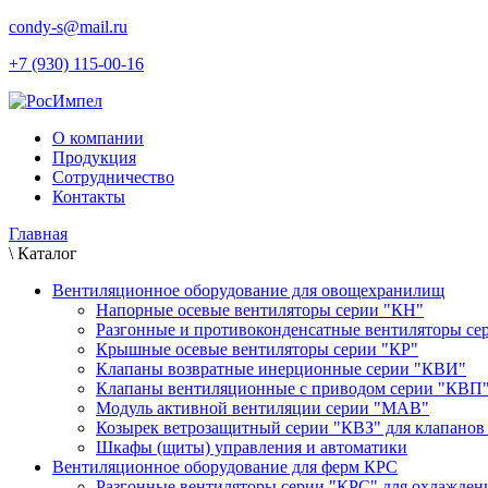
condy-s@mail.ru
+7 (930) 115-00-16
О компании
Продукция
Сотрудничество
Контакты
Главная
\
Каталог
Вентиляционное оборудование для овощехранилищ
Напорные осевые вентиляторы серии "КН"
Разгонные и противоконденсатные вентиляторы с
Крышные осевые вентиляторы серии "КР"
Клапаны возвратные инерционные серии "КВИ"
Клапаны вентиляционные с приводом серии "КВП
Модуль активной вентиляции серии "МАВ"
Козырек ветрозащитный серии "КВЗ" для клапано
Шкафы (щиты) управления и автоматики
Вентиляционное оборудование для ферм КРС
Разгонные вентиляторы серии "КРС" для охлажден