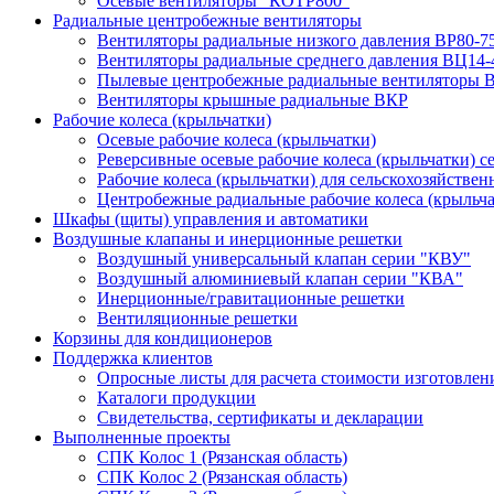
Осевые вентиляторы "КОТР800"
Радиальные центробежные вентиляторы
Вентиляторы радиальные низкого давления ВР80-7
Вентиляторы радиальные среднего давления ВЦ14-4
Пылевые центробежные радиальные вентиляторы 
Вентиляторы крышные радиальные ВКР
Рабочие колеса (крыльчатки)
Осевые рабочие колеса (крыльчатки)
Реверсивные осевые рабочие колеса (крыльчатки) 
Рабочие колеса (крыльчатки) для сельскохозяйстве
Центробежные радиальные рабочие колеса (крыльча
Шкафы (щиты) управления и автоматики
Воздушные клапаны и инерционные решетки
Воздушный универсальный клапан серии "КВУ"
Воздушный алюминиевый клапан серии "КВА"
Инерционные/гравитационные решетки
Вентиляционные решетки
Корзины для кондиционеров
Поддержка клиентов
Опросные листы для расчета стоимости изготовлен
Каталоги продукции
Свидетельства, сертификаты и декларации
Выполненные проекты
СПК Колос 1 (Рязанская область)
СПК Колос 2 (Рязанская область)