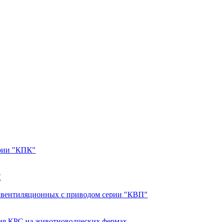
ерии "КПК"
"
в вентиляционных с приводом серии "КВП"
ия КРС на животноводческих фермах