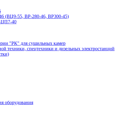
5
6 (ВЦ9-55, ВР-280-46, ВР300-45)
ВЦП7-40
серии "РК" для сушильных камер
нной техники, спецтехники и дизельных электростанций
тки)
ия оборудования