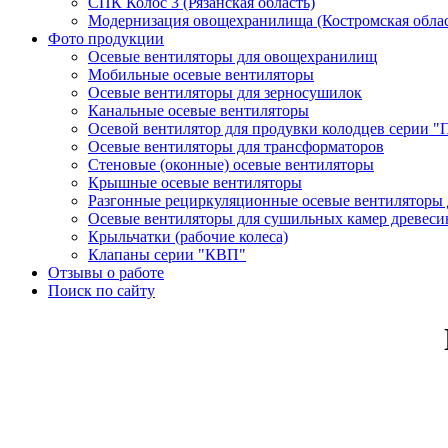
СПК Колос 3 (Рязанская область)
Модернизация овощехранилища (Костромская облас
Фото продукции
Осевые вентиляторы для овощехранилищ
Мобильные осевые вентиляторы
Осевые вентиляторы для зерносушилок
Канальные осевые вентиляторы
Осевой вентилятор для продувки колодцев серии "
Осевые вентиляторы для трансформаторов
Стеновые (оконные) осевые вентиляторы
Крышные осевые вентиляторы
Разгонные рециркуляционные осевые вентиляторы 
Осевые вентиляторы для сушильных камер древес
Крыльчатки (рабочие колеса)
Клапаны серии "КВП"
Отзывы о работе
Поиск по сайту