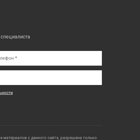
 специалиста
ьности
е материалов с данного сайта, разрешена только