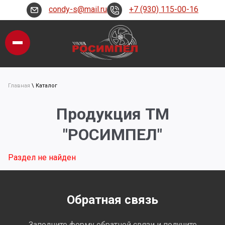
condy-s@mail.ru
+7 (930) 115-00-16
Главная
\
Каталог
Продукция ТМ
"РОСИМПЕЛ"
Раздел не найден
Обратная связь
Заполните форму обратной связи и получите